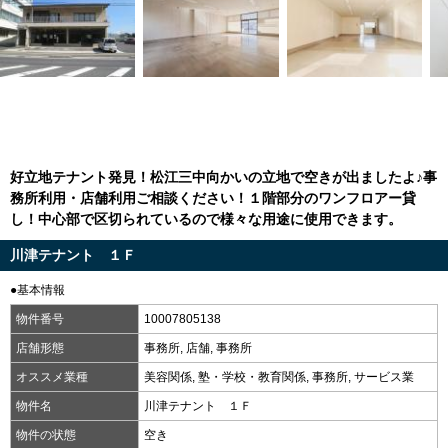
好立地テナント発見！松江三中向かいの立地で空きが出ましたよ♪事
務所利用・店舗利用ご相談ください！１階部分のワンフロアー貸
し！中心部で区切られているので様々な用途に使用できます。
川津テナント １Ｆ
●基本情報
物件番号
10007805138
店舗形態
事務所, 店舗, 事務所
オススメ業種
美容関係, 塾・学校・教育関係, 事務所, サービス業
物件名
川津テナント １Ｆ
物件の状態
空き