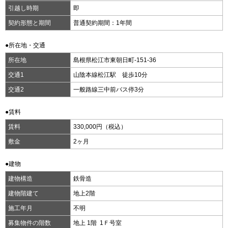
引越し時期
即
契約形態と期間
普通契約期間：1年間
●所在地・交通
所在地
島根県松江市東朝日町-151-36
交通1
山陰本線松江駅 徒歩10分
交通2
一般路線三中前バス停3分
●賃料
賃料
330,000円（税込）
敷金
2ヶ月
●建物
建物構造
鉄骨造
建物階建て
地上2階
施工年月
不明
募集物件の階数
地上 1階 1Ｆ号室