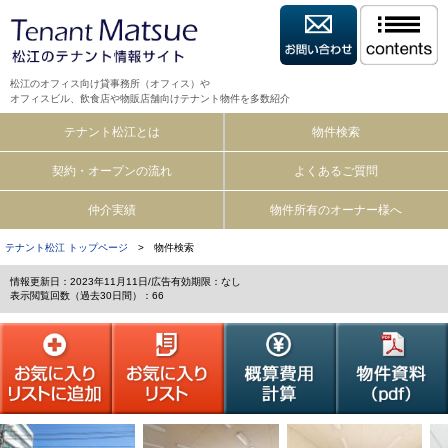
松江のオフィス向け貸事務所（オフィス）や
オフィスビル、飲食店や物販店舗向けテナント物件を多数紹介
テナント松江とは
物件検索
契約・オープンの流れ
よくあるご質問
仲介実績
物件所有のオーナー様へ
テナント松江 トップページ
> 物件検索
情報更新日：2023年11月11日/広告有効期限：なし
表示閲覧回数（過去30日間）：66