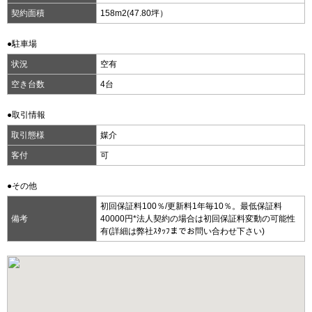
契約面積
158m
2
(47.80坪）
●駐車場
状況
空有
空き台数
4台
●取引情報
取引態様
媒介
客付
可
●その他
初回保証料100％/更新料1年毎10％。最低保証料
備考
40000円*法人契約の場合は初回保証料変動の可能性
有(詳細は弊社ｽﾀｯﾌまでお問い合わせ下さい)