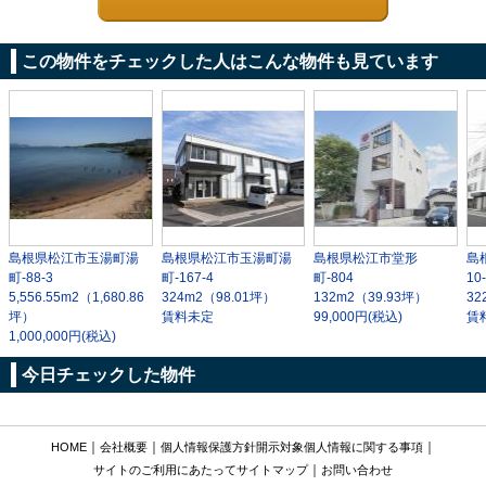
この物件をチェックした人はこんな物件も見ています
島根県松江市玉湯町湯
島根県松江市玉湯町湯
島根県松江市堂形
島
町-88-3
町-167-4
町-804
10
5,556.55m
2
（1,680.86
324m
2
（98.01坪）
132m
2
（39.93坪）
32
坪）
賃料未定
99,000円(税込)
賃
1,000,000円(税込)
今日チェックした物件
｜
｜
｜
HOME
会社概要
個人情報保護方針
開示対象個人情報に関する事項
｜
サイトのご利用にあたって
サイトマップ
お問い合わせ