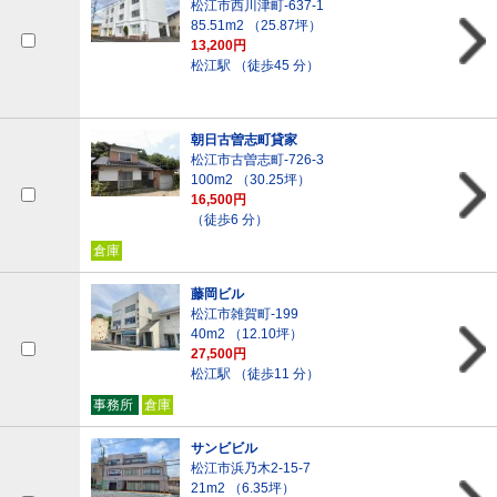
松江市西川津町-637-1
85.51m
2
（25.87坪）
13,200円
松江駅 （徒歩45 分）
朝日古曽志町貸家
松江市古曽志町-726-3
100m
2
（30.25坪）
16,500円
（徒歩6 分）
倉庫
藤岡ビル
松江市雑賀町-199
40m
2
（12.10坪）
27,500円
松江駅 （徒歩11 分）
事務所
倉庫
サンビビル
松江市浜乃木2-15-7
21m
2
（6.35坪）