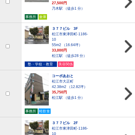
27,500円
乃木駅 （徒歩1 分）
事務所
倉庫
３７７ビル 3F
松江市東津田町-1186-
10
55m
2
（16.64坪）
33,000円
松江駅 （徒歩28 分）
塾・学校・教育
美容関係
コーポあおと
松江市大正町
42.38m
2
（12.82坪）
35,750円
松江駅 （徒歩1 分）
事務所
軽飲食
３７７ビル 2F
松江市東津田町-1186-
10