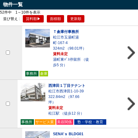
物件一覧
52件中
1～10件を表示
並び替え :
賃料順▶
面積順
更新順
Ｔ倉庫付事務所
松江市玉湯町湯
町-167-4
324m
2
（98.01坪）
賃料未定
湯町東ﾊﾞｽ停留所 （徒
歩5 分）
事務所
倉庫
西津田１丁目テナント
松江市西津田1-10-39
322.84m
2
（97.66
坪）
賃料未定
松江駅 （徒歩12 分）
事務所
サービス業
美容関係
塾・学校・教育
SENA’ｓ BLDG01