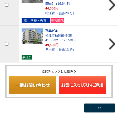
55m
2
（16.64坪）
44,000円
松江駅 （徒歩28 分）
塾・学校・教育
美容関係
互幸ビル
松江市袖師町-9-38
41.50m
2
（12.55坪）
49,500円
乃木駅 （徒歩13 分）
事務所
選択チェックした物件を
>>