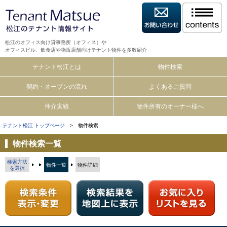
松江のオフィス向け貸事務所（オフィス）や
オフィスビル、飲食店や物販店舗向けテナント物件を多数紹介
テナント松江とは
物件検索
契約・オープンの流れ
よくあるご質問
仲介実績
物件所有のオーナー様へ
テナント松江 トップページ
> 物件検索
物件検索一覧
検索方法
物件一覧
物件詳細
を選択