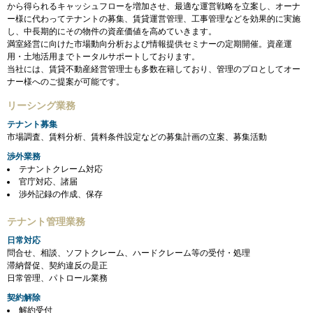
から得られるキャッシュフローを増加させ、最適な運営戦略を立案し、オーナ
ー様に代わってテナントの募集、賃貸運営管理、工事管理などを効果的に実施
し、中長期的にその物件の資産価値を高めていきます。
満室経営に向けた市場動向分析および情報提供セミナーの定期開催。資産運
用・土地活用までトータルサポートしております。
当社には、賃貸不動産経営管理士も多数在籍しており、管理のプロとしてオー
ナー様へのご提案が可能です。
リーシング業務
テナント募集
市場調査、賃料分析、賃料条件設定などの募集計画の立案、募集活動
渉外業務
テナントクレーム対応
官庁対応、諸届
渉外記録の作成、保存
テナント管理業務
日常対応
問合せ、相談、ソフトクレーム、ハードクレーム等の受付・処理
滞納督促、契約違反の是正
日常管理、パトロール業務
契約解除
解約受付