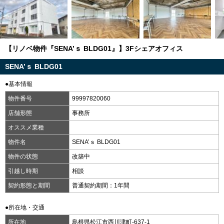
【リノベ物件『SENA’ｓ BLDG01』】3Fシェアオフィス
SENA’ｓ BLDG01
●基本情報
物件番号
99997820060
店舗形態
事務所
オススメ業種
物件名
SENA’ｓ BLDG01
物件の状態
改築中
引越し時期
相談
契約形態と期間
普通契約期間：1年間
●所在地・交通
所在地
島根県松江市西川津町-637-1