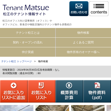
松江のオフィス向け貸事務所（オフィス）や
オフィスビル、飲食店や物販店舗向けテナント物件を多数紹介
テナント松江とは
物件検索
契約・オープンの流れ
よくあるご質問
仲介実績
物件所有のオーナー様へ
テナント松江 トップページ
> 物件検索
情報更新日：2024年06月30日/広告有効期限：なし
表示閲覧回数（過去30日間）：80