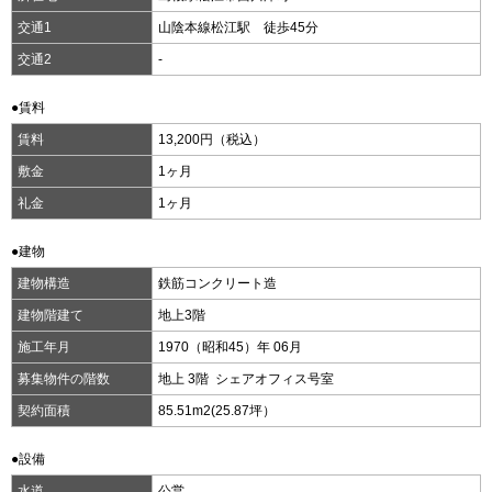
交通1
山陰本線松江駅 徒歩45分
交通2
-
●賃料
賃料
13,200円（税込）
敷金
1ヶ月
礼金
1ヶ月
●建物
建物構造
鉄筋コンクリート造
建物階建て
地上3階
施工年月
1970（昭和45）年 06月
募集物件の階数
地上 3階 シェアオフィス号室
契約面積
85.51m
2
(25.87坪）
●設備
水道
公営