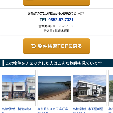
お急ぎの方はお電話からお気軽にどうぞ！
TEL.
0852-67-7321
営業時間 / 9：30～17：30
定休日 / 毎週水曜日
この物件をチェックした人はこんな物件も見ています
島根県松江市西嫁島3-1-
島根県松江市玉湯町湯
島根県松江市玉湯町湯
島