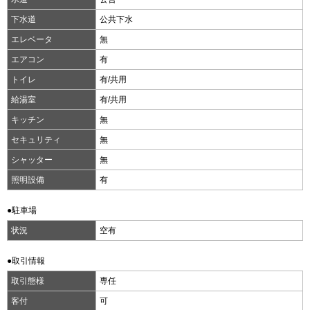
下水道
公共下水
エレベータ
無
エアコン
有
トイレ
有/共用
給湯室
有/共用
キッチン
無
セキュリティ
無
シャッター
無
照明設備
有
●駐車場
状況
空有
●取引情報
取引態様
専任
客付
可