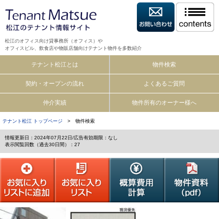
松江のオフィス向け貸事務所（オフィス）や
オフィスビル、飲食店や物販店舗向けテナント物件を多数紹介
テナント松江とは
物件検索
契約・オープンの流れ
よくあるご質問
仲介実績
物件所有のオーナー様へ
テナント松江 トップページ
> 物件検索
情報更新日：2024年07月22日/広告有効期限：なし
表示閲覧回数（過去30日間）：27