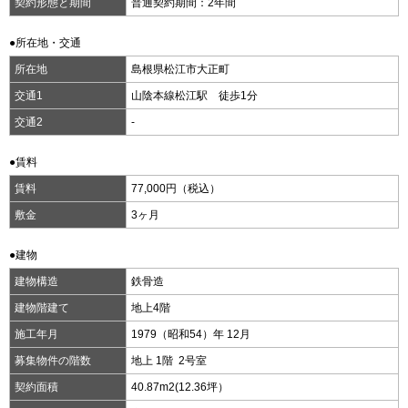
契約形態と期間
普通契約期間：2年間
●所在地・交通
所在地
島根県松江市大正町
交通1
山陰本線松江駅 徒歩1分
交通2
-
●賃料
賃料
77,000円（税込）
敷金
3ヶ月
●建物
建物構造
鉄骨造
建物階建て
地上4階
施工年月
1979（昭和54）年 12月
募集物件の階数
地上 1階 2号室
契約面積
40.87m
2
(12.36坪）