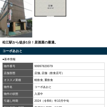
松江駅から徒歩1分！居酒屋の最適。
コーポあおと
●基本情報
物件番号
99997820079
店舗形態
店舗, 店舗（飲食店可）
オススメ業種
軽飲食, 重飲食
物件名
コーポあおと
物件の状態
入居中
引越し時期
2024（令和6）年10月中旬