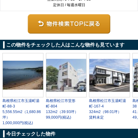
定休日 / 毎週水曜日
この物件をチェックした人はこんな物件も見ています
島根県松江市玉湯町湯
島根県松江市堂形
島根県松江市玉湯町湯
島
町-88-3
町-804
町-167-4
38
5,556.55m
2
（1,680.86
132m
2
（39.93坪）
324m
2
（98.01坪）
41
坪）
99,000円(税込)
賃料未定
49
1,000,000円(税込)
今日チェックした物件