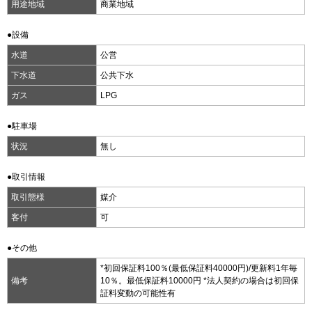
用途地域
商業地域
●設備
水道
公営
下水道
公共下水
ガス
LPG
●駐車場
状況
無し
●取引情報
取引態様
媒介
客付
可
●その他
*初回保証料100％(最低保証料40000円)/更新料1年毎
備考
10％。最低保証料10000円 *法人契約の場合は初回保
証料変動の可能性有