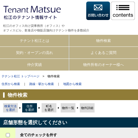
松江のオフィス向け貸事務所（オフィス）や
オフィスビル、飲食店や物販店舗向けテナント物件を多数紹介
テナント松江とは
物件検索
契約・オープンの流れ
よくあるご質問
仲介実績
物件所有のオーナー様へ
テナント松江 トップページ
> 物件検索
住所から検索
｜
路線・駅から検索
｜
地図から検索
物件検索
検索方法
住所
町名
物件一覧
物件詳細
を選択
を選択
を選択
店舗形態を選択してください
全てのチェックを外す