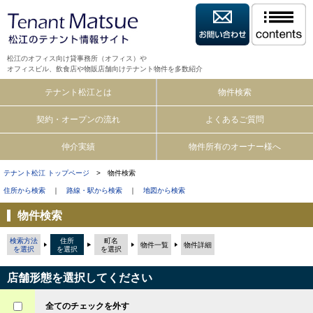
松江のオフィス向け貸事務所（オフィス）や
オフィスビル、飲食店や物販店舗向けテナント物件を多数紹介
テナント松江とは
物件検索
契約・オープンの流れ
よくあるご質問
仲介実績
物件所有のオーナー様へ
テナント松江 トップページ
> 物件検索
住所から検索
｜
路線・駅から検索
｜
地図から検索
物件検索
検索方法
住所
町名
物件一覧
物件詳細
を選択
を選択
を選択
店舗形態を選択してください
全てのチェックを外す