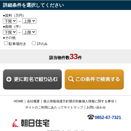
詳細条件を選択してください
●賃料（万円）
～
●面積（坪）
～
●その他
駐車場付き
1Fのみ
33
該当物件数
件
｜
｜
｜
HOME
会社概要
個人情報保護方針
開示対象個人情報に関する事項
｜
サイトのご利用にあたって
サイトマップ
お問い合わせ
0852-67-7321