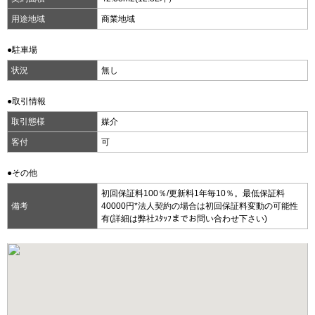
用途地域
商業地域
●駐車場
状況
無し
●取引情報
取引態様
媒介
客付
可
●その他
初回保証料100％/更新料1年毎10％。最低保証料
備考
40000円*法人契約の場合は初回保証料変動の可能性
有(詳細は弊社ｽﾀｯﾌまでお問い合わせ下さい)