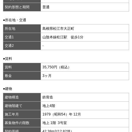
契約形態と期間
普通
●所在地・交通
所在地
島根県松江市大正町
交通1
山陰本線松江駅 徒歩1分
交通2
-
●賃料
賃料
35,750円（税込）
敷金
3ヶ月
●建物
建物構造
鉄骨造
建物階建て
地上4階
施工年月
1979（昭和54）年 12月
募集物件の階数
地上 1階 3号室
契約面積
42.38m
2
(12.82坪）