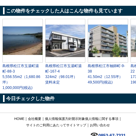
この物件をチェックした人はこんな物件も見ています
島根県松江市玉湯町湯
島根県松江市玉湯町湯
島根県松江市袖師町-9-
島
町-88-3
町-167-4
38
22
5,556.55m
2
（1,680.86
324m
2
（98.01坪）
41.50m
2
（12.55坪）
17
坪）
賃料未定
49,500円(税込)
19
1,000,000円(税込)
今日チェックした物件
｜
｜
｜
HOME
会社概要
個人情報保護方針
開示対象個人情報に関する事項
｜
サイトのご利用にあたって
サイトマップ
お問い合わせ
0852-67-7321