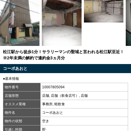
松江駅から徒歩1分！サラリーマンの聖域と言われる松江駅至近！
※2年未満の解約で違約金3ヵ月分
コーポあおと
●基本情報
物件番号
10007805094
店舗形態
店舗, 店舗（飲食店可）, 店舗
オススメ業種
事務所, 軽飲食
物件名
コーポあおと
物件の状態
空き
引越し時期
即