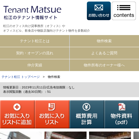
松江のオフィス向け貸事務所（オフィス）や
オフィスビル、飲食店や物販店舗向けテナント物件を多数紹介
テナント松江とは
物件検索
契約・オープンの流れ
よくあるご質問
仲介実績
物件所有のオーナー様へ
テナント松江 トップページ
> 物件検索
情報更新日：2023年11月11日/広告有効期限：なし
表示閲覧回数（過去30日間）：51