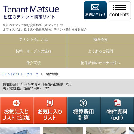
松江のオフィス向け貸事務所（オフィス）や
オフィスビル、飲食店や物販店舗向けテナント物件を多数紹介
テナント松江とは
物件検索
契約・オープンの流れ
よくあるご質問
仲介実績
物件所有のオーナー様へ
テナント松江 トップページ
> 物件検索
情報更新日：2026年04月20日/広告有効期限：なし
表示閲覧回数（過去30日間）：77