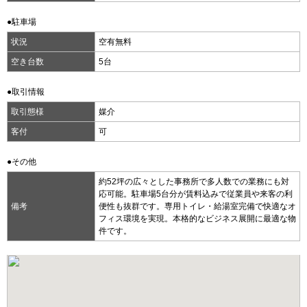
●駐車場
状況
空有無料
空き台数
5台
●取引情報
取引態様
媒介
客付
可
●その他
約52坪の広々とした事務所で多人数での業務にも対
応可能。駐車場5台分が賃料込みで従業員や来客の利
備考
便性も抜群です。専用トイレ・給湯室完備で快適なオ
フィス環境を実現。本格的なビジネス展開に最適な物
件です。