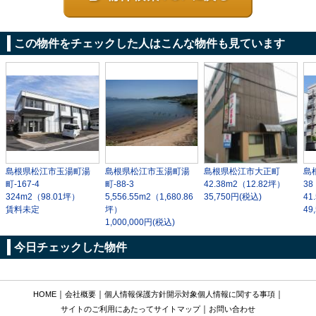
この物件をチェックした人はこんな物件も見ています
島根県松江市玉湯町湯
島根県松江市玉湯町湯
島根県松江市大正町
島
町-167-4
町-88-3
42.38m
2
（12.82坪）
38
324m
2
（98.01坪）
5,556.55m
2
（1,680.86
35,750円(税込)
41
賃料未定
坪）
49
1,000,000円(税込)
今日チェックした物件
｜
｜
｜
HOME
会社概要
個人情報保護方針
開示対象個人情報に関する事項
｜
サイトのご利用にあたって
サイトマップ
お問い合わせ