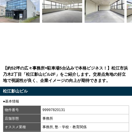
【約52坪の広々事務所×駐車場5台込みで本格ビジネス！】松江市浜
乃木2丁目「松江影山ビル2F」をご紹介します。交差点角地の好立
地で視認性が良く、企業イメージの向上が期待できます。
松江影山ビル
●基本情報
物件番号
99997820131
店舗形態
事務所
オススメ業種
事務所, 塾・学校・教育関係