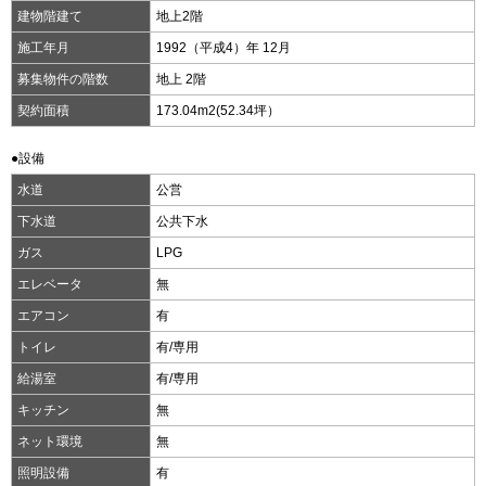
建物階建て
地上2階
施工年月
1992（平成4）年 12月
募集物件の階数
地上 2階
契約面積
173.04m
2
(52.34坪）
●設備
水道
公営
下水道
公共下水
ガス
LPG
エレベータ
無
エアコン
有
トイレ
有/専用
給湯室
有/専用
キッチン
無
ネット環境
無
照明設備
有