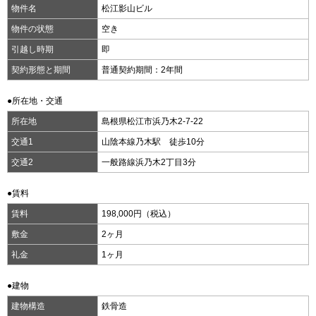
物件名
松江影山ビル
物件の状態
空き
引越し時期
即
契約形態と期間
普通契約期間：2年間
●所在地・交通
所在地
島根県松江市浜乃木2-7-22
交通1
山陰本線乃木駅 徒歩10分
交通2
一般路線浜乃木2丁目3分
●賃料
賃料
198,000円（税込）
敷金
2ヶ月
礼金
1ヶ月
●建物
建物構造
鉄骨造