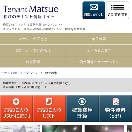
松江のオフィス向け貸事務所（オフィス）や
オフィスビル、飲食店や物販店舗向けテナント物件を多数紹介
テナント松江とは
物件検索
契約・オープンの流れ
よくあるご質問
仲介実績
物件所有のオーナー様へ
テナント松江 トップページ
> 物件検索
情報更新日：2024年03月12日/広告有効期限：なし
表示閲覧回数（過去30日間）：15