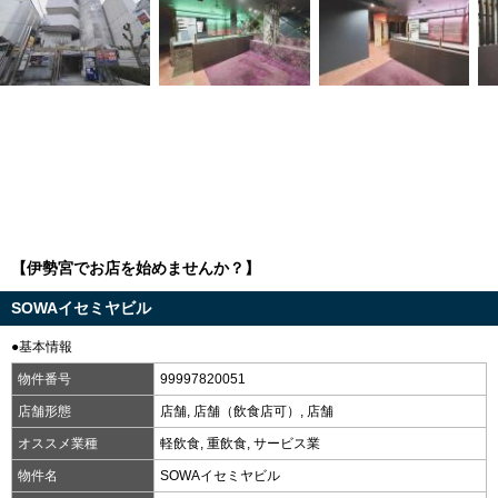
【伊勢宮でお店を始めませんか？】
SOWAイセミヤビル
●基本情報
物件番号
99997820051
店舗形態
店舗, 店舗（飲食店可）, 店舗
オススメ業種
軽飲食, 重飲食, サービス業
物件名
SOWAイセミヤビル