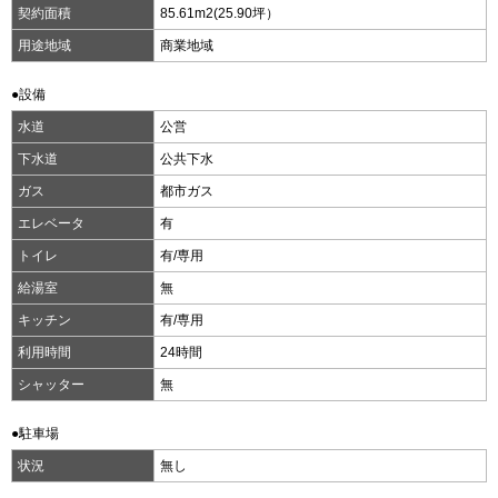
契約面積
85.61m
2
(25.90坪）
用途地域
商業地域
●設備
水道
公営
下水道
公共下水
ガス
都市ガス
エレベータ
有
トイレ
有/専用
給湯室
無
キッチン
有/専用
利用時間
24時間
シャッター
無
●駐車場
状況
無し