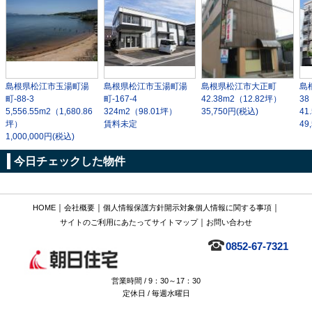
島根県松江市玉湯町湯
島根県松江市玉湯町湯
島根県松江市大正町
島
町-88-3
町-167-4
42.38m
2
（12.82坪）
38
5,556.55m
2
（1,680.86
324m
2
（98.01坪）
35,750円(税込)
41
坪）
賃料未定
49
1,000,000円(税込)
今日チェックした物件
｜
｜
｜
HOME
会社概要
個人情報保護方針
開示対象個人情報に関する事項
｜
サイトのご利用にあたって
サイトマップ
お問い合わせ
0852-67-7321
営業時間 / 9：30～17：30
定休日 / 毎週水曜日