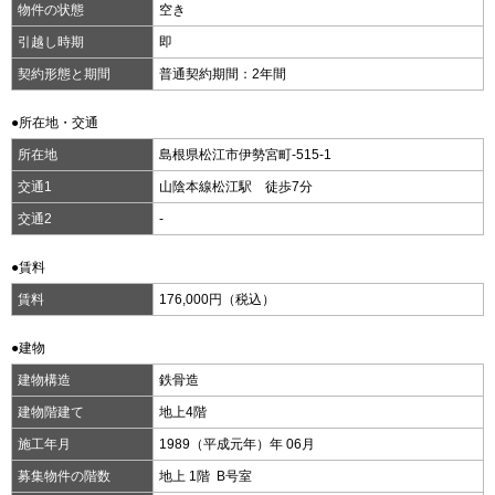
物件の状態
空き
引越し時期
即
契約形態と期間
普通契約期間：2年間
●所在地・交通
所在地
島根県松江市伊勢宮町-515-1
交通1
山陰本線松江駅 徒歩7分
交通2
-
●賃料
賃料
176,000円（税込）
●建物
建物構造
鉄骨造
建物階建て
地上4階
施工年月
1989（平成元年）年 06月
募集物件の階数
地上 1階 B号室